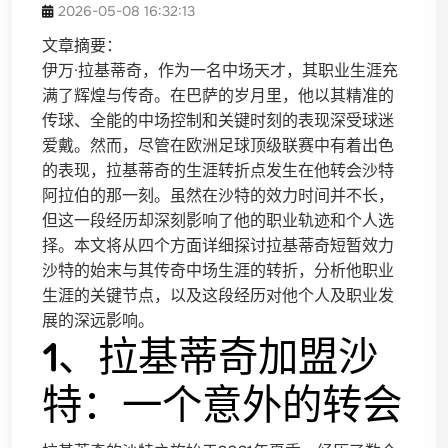
2026-05-08 16:32:13
文章摘要：
伊万·拉基蒂奇，作为一名中场天才，其职业生涯充
满了辉煌与传奇。在巴萨的岁月里，他以其精准的
传球、全能的中场控制和关键时刻的表现深受球迷
爱戴。然而，尽管在欧洲足球顶级联赛中有着出色
的表现，拉基蒂奇的生涯转折点发生在他转会沙特
阿拉伯的那一刻。虽然在沙特的效力时间并不长，
但这一段经历却深刻影响了他的职业轨迹和个人选
择。本文将从四个方面详细探讨拉基蒂奇短暂效力
沙特的始末与其传奇中场生涯的转折，分析他职业
生涯的关键节点，以及这段经历对他个人及职业发
展的深远影响。
1、拉基蒂奇加盟沙
特：一个意外的转会