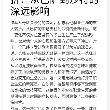
深远影响
拉基蒂奇转会沙特的决定，标志着他职业生涯的重
大转折。从巴萨的中场支柱到沙特的全新环境，这
一变化不仅对拉基蒂奇的职业生涯产生了深远影
响，也对他个人的心理和生活方式带来了冲击。对
于一位已经享受过欧洲顶级俱乐部荣光的球员来
说，选择去沙特踢球无疑是一种冒险。这一选择让
人不禁思考，拉基蒂奇为何选择这样的一条道路。
从足球竞技层面来看，拉基蒂奇的选择意味着他放
弃了在顶级联赛的竞技压力和荣誉追求，而选择了
更为安定的生活方式。这一决定无疑为他打开了职
业生涯的新篇章。在沙特，拉基蒂奇能够享受到更
加宽松的竞技环境，这使得他能够在职业生涯的后
期保持更长时间的竞技状态，同时避免了过多的伤
病困扰。
然而，这一决定也引发了外界的质疑。一些足球评