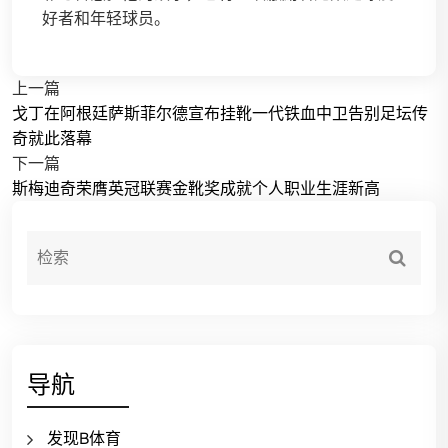
好者和年轻球员。
上一篇
戈丁在阿根廷萨斯菲尔德宣布挂靴一代铁血中卫告别足坛传
奇就此落幕
下一篇
斯梅迪奇荣膺英冠联赛金靴奖成就个人职业生涯新高
导航
发现B体育