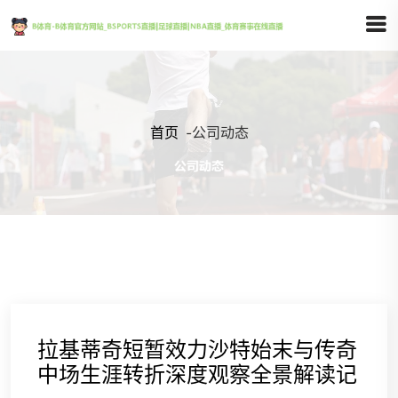
首页
-
公司动态
拉基蒂奇短暂效力沙特始末与传奇
中场生涯转折深度观察全景解读记