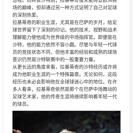
忽视。而转会沙特后，拉基蒂奇虽未能再登欧洲赛
场的巅峰，但却通过另一种方式证明了自己对足球
的深刻热爱。
拉基蒂奇的职业生涯，尤其是在巴萨的岁月，给足
球世界留下了深刻的印记。他的技术、视野和战术
理解能力使他成为世界级的中场指挥官。即便是在
沙特，他的能力依然不容小觑。尽管与年轻一代球
员的竞技状态不同，但他丰富的经验和成熟的球场
意识仍然是沙特联赛中的一股重要力量。
从更长远的角度来看，拉基蒂奇的沙特经历或许将
成为他职业生涯的一个特殊篇章。无论如何，这段
经历也未必会影响他在全球球迷心中的地位。在许
多人看来，拉基蒂奇依然是那个在巴萨中场舞动的
足球艺术家，他的传奇生涯将继续影响着年轻一代
的球员。