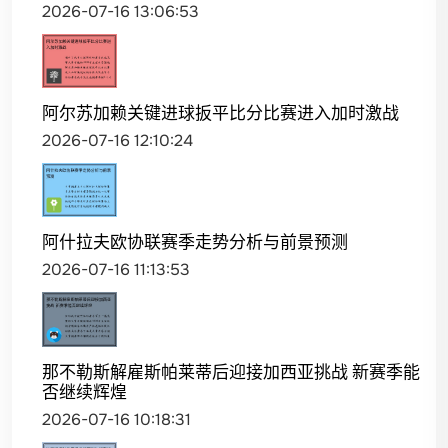
2026-07-16 13:06:53
阿尔苏加赖关键进球扳平比分比赛进入加时激战
2026-07-16 12:10:24
阿什拉夫欧协联赛季走势分析与前景预测
2026-07-16 11:13:53
那不勒斯解雇斯帕莱蒂后迎接加西亚挑战 新赛季能
否继续辉煌
2026-07-16 10:18:31