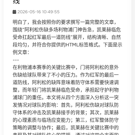
线
2026-05-16 10:49:55
明白了，我会按照你的要求撰写一篇完整的文章，
围绕“阿利松伤缺多场利物浦门神告急，凯莱赫临危
受命扛起红军最后一道防线”展开，结构清晰、自然
段均匀，并符合你提供的HTML标签格式。下面是示
例文章：
---
在利物浦本赛季的关键比赛中，门将阿利松的意外
伤缺给球队带来了不小的压力。作为红军的最后一
道防线，阿利松的缺阵意味着防守体系需要快速调
整，而年轻门将凯莱赫临危受命，承担起守护利物
浦球门的重任。本文将从四个方面深入分析这一突
发情况对球队的影响：首先，阿利松伤缺对球队防
守体系的冲击及凯莱赫接手的背景；其次，凯莱赫
的心理素质与临场应变能力；第三，红军整体防守
策略的调整与协作；最后，凯莱赫在关键比赛中的