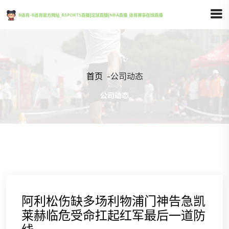
首页
-
公司动态
阿利松伤缺多场利物浦门神告急凯
莱赫临危受命扛起红军最后一道防