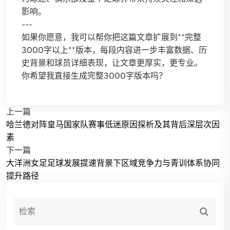
影响。
---
如果你愿意，我可以帮你把这篇文章扩展到**完整
3000字以上**版本，每段内容进一步丰富数据、历
史背景和球员详细表现，让文章更厚实，更专业。
你希望我直接生成完整3000字版本吗？
上一篇
哈兰德对阵皇马国家队赛事低迷原因探析及其背后深层次因
素
下一篇
大洋洲女足足球发展提速背景下区域竞争力与青训体系协同
提升路径