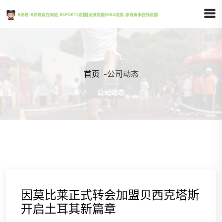
首页
-
公司动态
因莫比莱正式转会加盟贝西克塔斯
开启土耳其新篇章