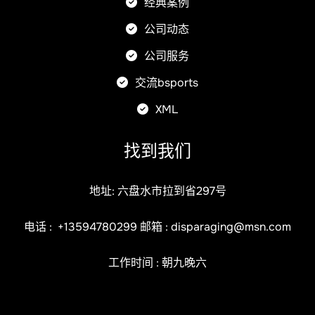
经典案例
公司动态
公司服务
交流bsports
XML
找到我们
地址: 六盘水市拉到省297号
电话 :
+13594780299
邮箱 :
disparaging@msn.com
工作时间 : 朝九晚六