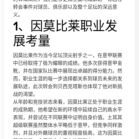
转会事件对球员、俱乐部以及整个足坛的深远意
义。
1、因莫比莱职业发
展考量
因莫比莱作为当今足坛顶尖射手之一，在意甲联赛
中已经取得了极为耀眼的成绩。他多次获得意甲金
靴，并在国家队比赛中展现出卓越的得分能力。然
而，职业生涯的每一步选择都关系到球员未来的发
展轨迹，此次转会到贝西克塔斯也体现了他对新挑
战的渴望。
从年龄和竞技状态来看，因莫比莱正处于职业生涯
的成熟期，他希望在新的环境中延续自己的高水平
表现，并尝试在不同联赛中证明自身价值。土耳其
超级联赛虽然整体水平略低于意甲，但竞争同样激
烈，并且对外籍球员的重视程度极高，这为因莫比