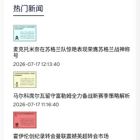
热门新闻
麦克托米奈在苏格兰队惊艳表现荣膺苏格兰战神称
号
2026-07-17 12:13:40
马尔科席尔瓦留守富勒姆全力备战新赛季策略解析
2026-07-17 11:16:40
霍伊伦创纪录转会曼联震撼英超转会市场