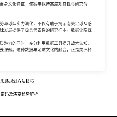
自身文化特征，使赛事保持高度观赏性与研究价
势与球队实力演化，不仅有助于揭示南美足球从感
球发展提供了极具代表性的研究样本。数据让隐藏
质魅力的同时，充分利用数据工具提升战术认知，
要课题。这种数据与足球文化的融合，正是美洲杯
战思路规划方法技巧
负密码及演变趋势解析