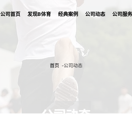
公司首页
发现B体育
经典案例
公司动态
公司服
首页
-
公司动态