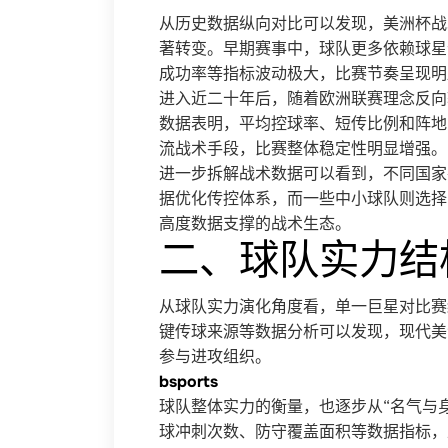
从历史数据纵向对比可以发现，美洲杯战
著转变。早期赛事中，球队更多依赖球星
成功率等指标波动极大，比赛节奏呈现明
进入近二十年后，随着欧洲联赛理念反向
数据表明，平均控球率、短传比例和阵地
流战术手段，比赛整体稳定性明显增强。
进一步拆解战术数据可以看到，不同国家
据优化传控体系，而一些中小球队则选择
高度数据支撑的战术生态。
二、球队实力结
从球队实力演化角度看，单一巨星对比赛
键传球来源等数据分析可以发现，现代美
参与进攻组织。
bsports
球队整体实力的衡量，也逐步从“名气与身
球冲刺次数、防守覆盖面积等数据指标，