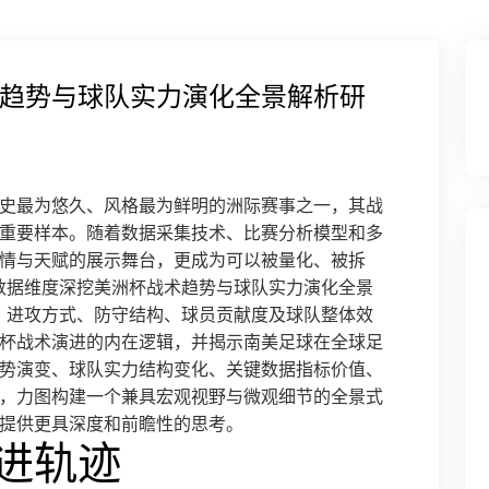
趋势与球队实力演化全景解析研
史最为悠久、风格最为鲜明的洲际赛事之一，其战
重要样本。随着数据采集技术、比赛分析模型和多
情与天赋的展示舞台，更成为可以被量化、被拆
数据维度深挖美洲杯战术趋势与球队实力演化全景
、进攻方式、防守结构、球员贡献度及球队整体效
杯战术演进的内在逻辑，并揭示南美足球在全球足
势演变、球队实力结构变化、关键数据指标价值、
，力图构建一个兼具宏观视野与微观细节的全景式
提供更具深度和前瞻性的思考。
进轨迹