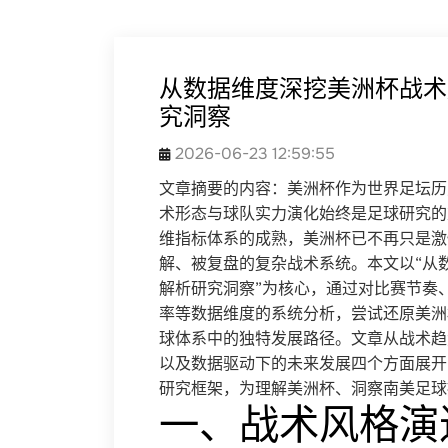
从数据维度深挖美洲杯战术
究洞察
2026-06-23 12:59:55
文章摘要的内容：美洲杯作为世界足坛历
术形态与球队实力演化始终是足球研究的
维指标体系的成熟，美洲杯已不再只是激
解、被复盘的复杂战术系统。本文以“从
解析研究洞察”为核心，通过对比赛节奏
率等数据维度的系统分析，尝试还原美洲
球体系中的独特发展路径。文章从战术趋
以及数据驱动下的未来发展四个方面展开
研究框架，为理解美洲杯、洞察南美足球
一、战术风格演