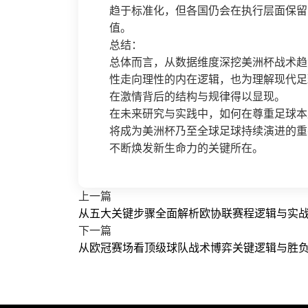
趋于标准化，但各国仍会在执行层面保留
值。
总结：
总体而言，从数据维度深挖美洲杯战术趋
性走向理性的内在逻辑，也为理解现代足
在激情背后的结构与规律得以显现。
在未来研究与实践中，如何在尊重足球本
将成为美洲杯乃至全球足球持续演进的重
不断焕发新生命力的关键所在。
上一篇
从五大关键步骤全面解析欧协联赛程逻辑与实
下一篇
从欧冠赛场看顶级球队战术博弈关键逻辑与胜