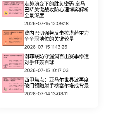
走势演变下的胜负密码 皇马
巴萨关键战攻防心理博弈解析
全景深度
2026-07-15 12:09:18
费内巴切强势反击拉塔萨雷力
争争冠地位的关键较量
2026-07-15 11:13:26
谢菲联防守漏洞百出赛季惨遭
对手狂轰百球
2026-07-15 10:17:03
西甲焦点：亚马尔世界波再度
破门领跑射手榜塞尔塔成背景
2026-07-14 13:08:11