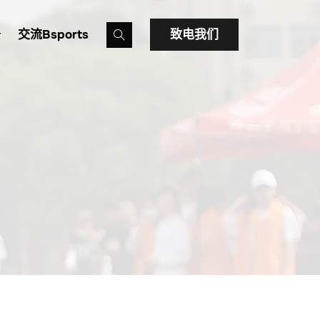
务
交流bsports
致电我们