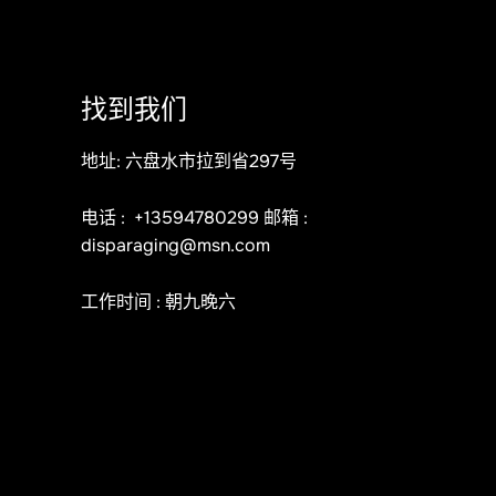
找到我们
地址: 六盘水市拉到省297号
电话 :
+13594780299
邮箱 :
disparaging@msn.com
工作时间 : 朝九晚六