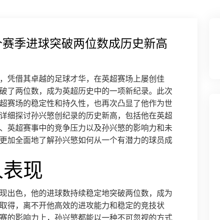
个赛季进球突破两位数成历史新高
，凭借其卓越的足球才华，在英超赛场上屡创佳
破了两位数，成为英超历史中的一项新纪录。此次
超赛场的稳定性和持久性，也再次凸显了他作为世
详细探讨孙兴慜创纪录的历史新高，包括他在英超
、英超赛事中的竞争压力以及孙兴慜的影响力和未
更加全面地了解孙兴慜如何从一个有潜力的球员成
人表现
现出色，他的进球数持续稳定地突破两位数，成为
取得，离不开他高效的进攻能力和稳定的竞技状
赛的影响力上，孙兴慜都能以一种不可忽视的方式