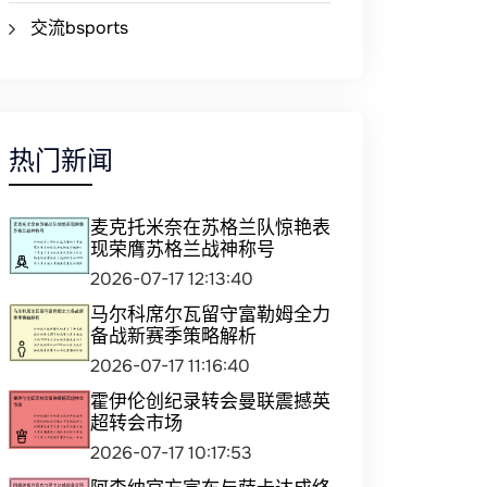
交流bsports
热门新闻
麦克托米奈在苏格兰队惊艳表
现荣膺苏格兰战神称号
2026-07-17 12:13:40
马尔科席尔瓦留守富勒姆全力
备战新赛季策略解析
2026-07-17 11:16:40
霍伊伦创纪录转会曼联震撼英
超转会市场
2026-07-17 10:17:53