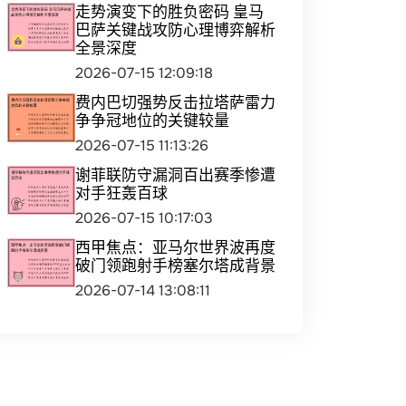
走势演变下的胜负密码 皇马
巴萨关键战攻防心理博弈解析
全景深度
2026-07-15 12:09:18
费内巴切强势反击拉塔萨雷力
争争冠地位的关键较量
2026-07-15 11:13:26
谢菲联防守漏洞百出赛季惨遭
对手狂轰百球
2026-07-15 10:17:03
西甲焦点：亚马尔世界波再度
破门领跑射手榜塞尔塔成背景
2026-07-14 13:08:11