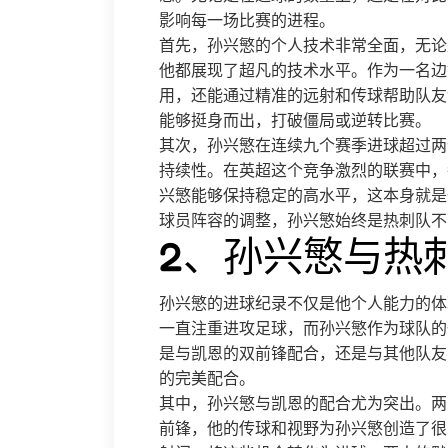
影响每一场比赛的进程。
首先，孙兴慜的个人技术非常全面，无论
他都展现了超凡的技术水平。作为一名边
用，还能通过精准的远射和传球帮助队友
能够挺身而出，打破僵局或逆转比赛。
其次，孙兴慜在连续九个赛季进球超过两
持续性。在英超这个竞争激烈的联赛中，
兴慜能够保持稳定的高水平，这本身就是
球员阵容的调整，孙兴慜始终是热刺队不
2、孙兴慜与热
孙兴慜的进球纪录不仅是他个人能力的体
一直注重进攻足球，而孙兴慜作为球队的
是与凯恩的双前锋配合，还是与其他队友
的完美配合。
其中，孙兴慜与凯恩的配合尤为突出。两
前锋，他的传球和视野为孙兴慜创造了很