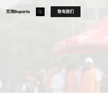
务
交流bsports
致电我们