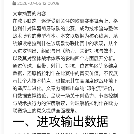
2026-07-05 12:06:08
文章摘要的内容
在欧协联这一逐渐受到关注的欧洲赛事舞台上，格
拉利什对阵葡萄牙球队的比赛，成为技术流与整体
战术博弈的典型样本。本文以数据为核心线索，系
统解读格拉利什在该场欧协联比赛中的表现，从个
人进攻输出、组织与串联能力、关键对抗与效率，
以及其对整体战术体系的影响四个方面展开分析。
通过传球、盘带、射门、对抗、位置热区等多维度
数据，还原格拉利什在比赛中的真实价值，不仅展
示其个人技术特点，也揭示其在高强度欧战环境下
的适应与进化。文章力图跳出单纯“印象流”评价，
用数据支撑结论，呈现一场关于创造力、节奏控制
与战术执行力的深度解读，为理解格拉利什在欧协
联赛场上的意义提供全面视角。
一、进攻输出数据