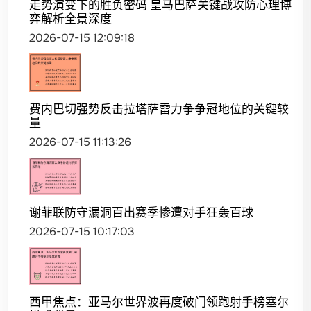
走势演变下的胜负密码 皇马巴萨关键战攻防心理博
弈解析全景深度
2026-07-15 12:09:18
费内巴切强势反击拉塔萨雷力争争冠地位的关键较
量
2026-07-15 11:13:26
谢菲联防守漏洞百出赛季惨遭对手狂轰百球
2026-07-15 10:17:03
西甲焦点：亚马尔世界波再度破门领跑射手榜塞尔