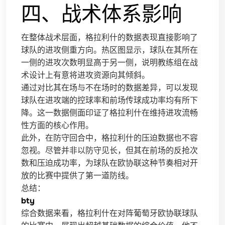
四、战术体系影响
在整体战术层面，格拉利什的数据表现直接影响了
球队的进攻侧重方向。热区图显示，球队在其所在
一侧的进攻次数明显高于另一侧，说明教练组在战
术设计上有意将进攻资源向其倾斜。
通过对比其在场与不在场时的数据差异，可以发现
球队在进攻端的控球率和前场传球成功率均有所下
降。这一数据侧面印证了格拉利什在维持进攻流畅
性方面的核心作用。
此外，在防守回合中，格拉利什的压迫数据也不容
忽视。尽管并非以防守见长，但其在前场的反抢次
数和压迫成功率，为球队在欧协联这种节奏相对开
放的比赛中提供了第一道防线。
总结：
bty
综合数据来看，格拉利什在对阵葡萄牙欧协联球队