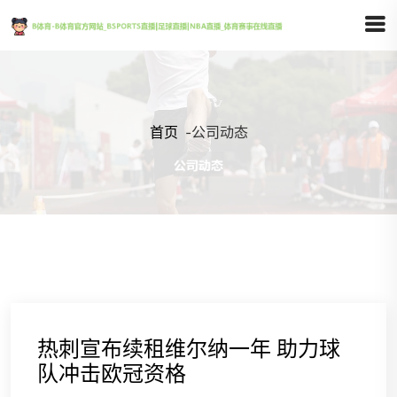
首页
-
公司动态
热刺宣布续租维尔纳一年 助力球
队冲击欧冠资格