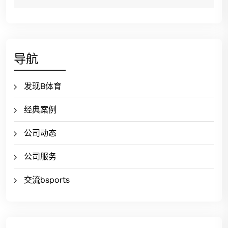
导航
发现B体育
经典案例
公司动态
公司服务
交流bsports