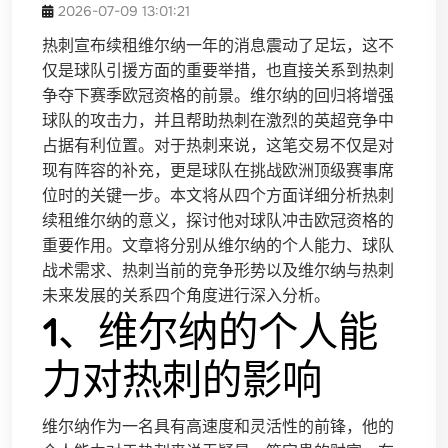
2026-07-09 13:01:21
热刺宣布续租维尔纳一年的消息震动了足坛，这不
仅是球队引援方面的重要举措，也直接关系到热刺
争夺下赛季欧冠资格的前景。维尔纳的回归将增强
球队的攻击力，并且帮助热刺在激烈的英超竞争中
占据有利位置。对于热刺来说，这笔交易不仅是对
现有阵容的补充，更是球队在挑战欧洲顶级赛事席
位时的关键一步。本文将从四个方面详细分析热刺
续租维尔纳的意义，探讨他对球队冲击欧冠资格的
重要作用。文章将分别从维尔纳的个人能力、球队
战术需求、热刺当前的竞争形势以及维尔纳与热刺
未来发展的关系四个角度进行深入分析。
1、维尔纳的个人能
力对热刺的影响
维尔纳作为一名具有高速度和灵活性的前锋，他的