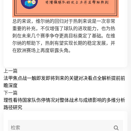
总的来说，维尔纳的回归对于热刺来说是一次非常
重要的补充，不仅增强了球队的进攻能力，也为热
刺在未来几个赛季争夺更高目标奠定了基础。在维
尔纳的帮助下，热刺有望实现长期的稳定发展，并
在欧洲赛场上再度崭露头角。
上一篇
法甲焦点战一触即发即将到来的关键对决看点全解析提前前
瞻深度
下一篇
理性看待国家队伤停情况对整体战术与成绩影响的多维分析
路径研究