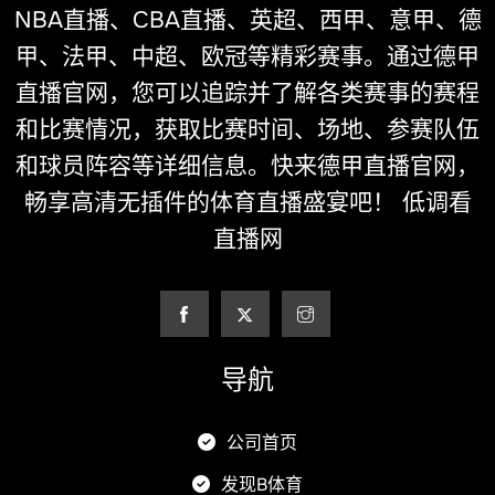
NBA直播、CBA直播、英超、西甲、意甲、德
甲、法甲、中超、欧冠等精彩赛事。通过德甲
直播官网，您可以追踪并了解各类赛事的赛程
和比赛情况，获取比赛时间、场地、参赛队伍
和球员阵容等详细信息。快来德甲直播官网，
畅享高清无插件的体育直播盛宴吧！ 低调看
直播网
导航
公司首页
发现B体育