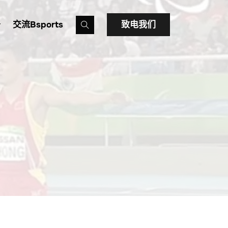
务
交流bsports
致电我们