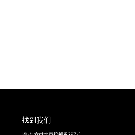
找到我们
地址: 六盘水市拉到省297号