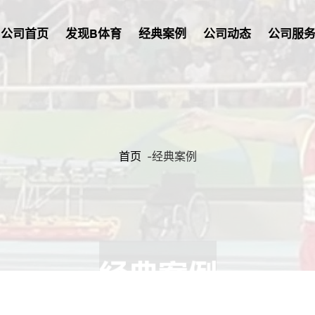
公司首页
发现B体育
经典案例
公司动态
公司服
首页
-
经典案例