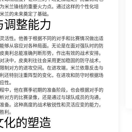
为米兰锋线的重要火力点。通过这样的个性化培
米兰的未来奠定了基础。
与调整能力
灵活性。他善于根据不同的对手和比赛情况做出适
能够从容应对各种局面。无论是在面对强队时的防
皮奥利总能准确判断形势，作出有效的战术安排。
对决中，皮奥利往往会采用更加稳固的防守战术，
限制对方的进攻空间。在进攻端，米兰依靠反击与
利还特别注重阵型的变化，在进攻和防守时根据场
应性。
程中，他在赛季初期的准备阶段，也会根据对手的
析对方的比赛录像，还是通过与球队成员的沟通，
准备。这种高度的战术敏锐性和灵活应变的能力，
胜利。
文化的塑造