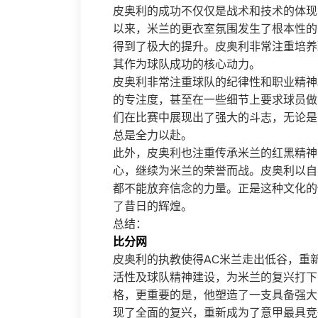
皮奥利的成功不仅仅是战术和技术的体现
以来，米兰的更衣室氛围发生了根本性的
得到了极大的提升。皮奥利非常注重培养
其作为球队成功的核心动力。
皮奥利非常注重球队的纪律性和职业精神
的专注度，甚至在一些细节上要求球员做
们在比赛中展现出了强大的斗志，无论是
总是全力以赴。
此外，皮奥利也注重传承米兰的红黑精神
心，继续为米兰的荣誉而战。皮奥利以自
都不能放弃信念的力量。正是这种文化的
了昔日的辉煌。
总结：
比分网
皮奥利的执教使得AC米兰走出低谷，重
活性及球队精神建设，为米兰的复兴打下
格，更重要的是，他塑造了一支具备强大
现了全面的复兴，重新成为了意甲最具竞