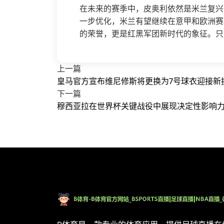
在未来的赛季中，皮奥利依然是米兰复兴
一步优化，米兰有望继续在意甲和欧洲赛
的荣誉，更是红黑军团新时代的象征。只
上一篇
皇马官方宣布维尼修斯将更换为7号球衣迎接新
下一篇
穆西亚拉在世界杯关键战役中展现决定性影响