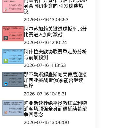
阿森纳官方宣布与萨卡达成终
身合同初步意向 引发球迷热
议
2026-07-16 13:06:53
阿尔苏加赖关键进球扳平比分
比赛进入加时激战
2026-07-16 12:10:24
阿什拉夫欧协联赛季走势分析
与前景预测
2026-07-16 11:13:53
那不勒斯解雇斯帕莱蒂后迎接
加西亚挑战 新赛季能否继续
辉煌
2026-07-16 10:18:31
迪亚斯读秒绝平拯救红军利物
浦客场顽强全身而退延续希望
争四悬念
2026-07-15 13:06:00