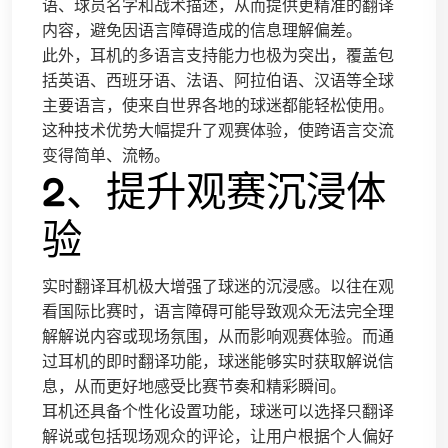
语、球员名字和战术描述，从而提供更精准的翻译
内容，避免因语言障碍造成的信息理解偏差。
此外，耳机的多语言支持能力也极为突出，覆盖包
括英语、西班牙语、法语、阿拉伯语、汉语等全球
主要语言，使来自世界各地的球迷都能轻松使用。
这种技术优势大幅提升了观赛体验，使跨语言交流
变得简单、流畅。
2、提升观赛沉浸体
验
实时翻译耳机极大增强了球迷的沉浸感。以往在观
看国际比赛时，语言障碍可能导致观众无法完全理
解解说内容或现场氛围，从而影响观赛体验。而通
过耳机的即时翻译功能，球迷能够实时获取解说信
息，从而更好地感受比赛节奏和精彩瞬间。
耳机还具备个性化设置功能，球迷可以选择只翻译
解说或包括现场观众的评论，让用户根据个人偏好