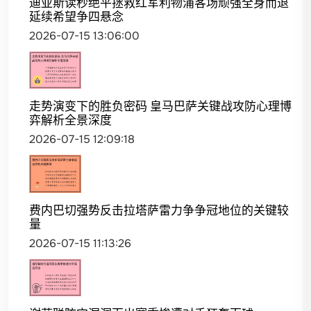
迪亚斯读秒绝平拯救红军利物浦客场顽强全身而退
延续希望争四悬念
2026-07-15 13:06:00
走势演变下的胜负密码 皇马巴萨关键战攻防心理博
弈解析全景深度
2026-07-15 12:09:18
费内巴切强势反击拉塔萨雷力争争冠地位的关键较
量
2026-07-15 11:13:26