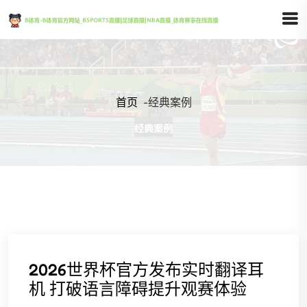
首页
-
经典案例
2026世界杯官方发布实时翻译耳
机 打破语言障碍提升观赛体验