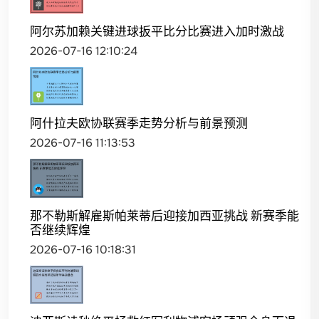
阿尔苏加赖关键进球扳平比分比赛进入加时激战
2026-07-16 12:10:24
阿什拉夫欧协联赛季走势分析与前景预测
2026-07-16 11:13:53
那不勒斯解雇斯帕莱蒂后迎接加西亚挑战 新赛季能
否继续辉煌
2026-07-16 10:18:31