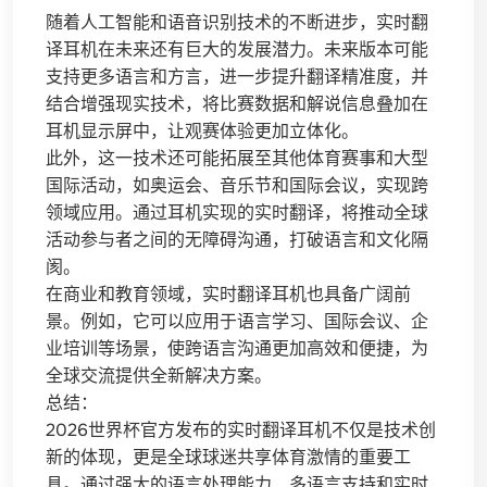
随着人工智能和语音识别技术的不断进步，实时翻
译耳机在未来还有巨大的发展潜力。未来版本可能
支持更多语言和方言，进一步提升翻译精准度，并
结合增强现实技术，将比赛数据和解说信息叠加在
耳机显示屏中，让观赛体验更加立体化。
此外，这一技术还可能拓展至其他体育赛事和大型
国际活动，如奥运会、音乐节和国际会议，实现跨
领域应用。通过耳机实现的实时翻译，将推动全球
活动参与者之间的无障碍沟通，打破语言和文化隔
阂。
在商业和教育领域，实时翻译耳机也具备广阔前
景。例如，它可以应用于语言学习、国际会议、企
业培训等场景，使跨语言沟通更加高效和便捷，为
全球交流提供全新解决方案。
总结：
2026世界杯官方发布的实时翻译耳机不仅是技术创
新的体现，更是全球球迷共享体育激情的重要工
具。通过强大的语言处理能力、多语言支持和实时