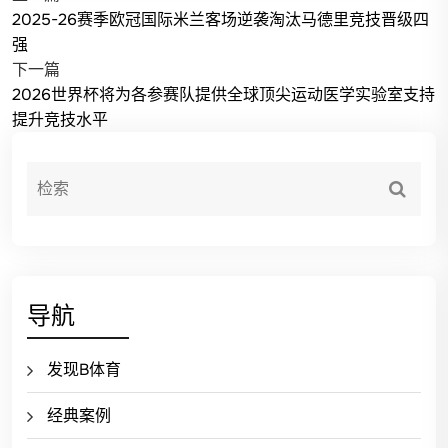
2025-26赛季欧冠国际米兰客场逆袭淘汰马德里竞技晋级四
强
下一篇
2026世界杯将为各参赛队提供全球顶尖运动医学实验室支持
提升竞技水平
导航
发现B体育
经典案例