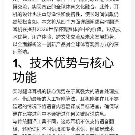
碍交流，实现真正的全球体育文化融合。此外，耳
机的设计也注重舒适性和便携性，使长时间佩戴仍
然轻松自如。本文将从四个方面详细阐述实时翻译
耳机在提升2026世界杯观赛体验中的价值，包括技
术优势、用户体验、跨文化交流及未来发展趋势，
以全面解析这一创新产品对全球体育观赛方式的深
远影响。
1、技术优势与核心
功能
实时翻译耳机的核心优势在于其强大的语言处理技
术。借助最新的人工智能算法，耳机能够在几乎零
延迟的情况下将语音内容翻译成目标语言，确保球
迷在比赛过程中不会错过任何关键解说信息。
与传统翻译工具不同，这款耳机不仅支持语音翻
译，还能识别不同语境和专业术语，例如足球术