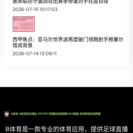
谢菲联防守漏洞百出赛季惨遭对手狂轰百球
2026-07-15 10:17:03
西甲焦点：亚马尔世界波再度破门领跑射手榜塞尔
塔成背景
2026-07-14 13:08:11
B体育是一款专业的体育应用，提供足球直播