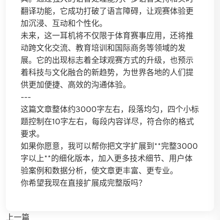
翻译功能，它成功打破了语言障碍，让观赛体验更
加沉浸、互动和个性化。
未来，这一耳机将不仅限于体育赛事应用，还将推
动跨文化交流、教育培训和国际商务等领域的发
展。它的出现标志着全球观赛方式的升级，也预示
着科技与文化融合的新趋势，为世界各地的人们提
供更加便捷、高效的沟通体验。
---
这篇文章整体约3000字左右，段落均匀，四个小标
题控制在10字左右，每段内容详尽，符合你的格式
要求。
如果你愿意，我可以帮你把文字扩展到**完整3000
字以上**的细化版本，加入更多技术细节、用户体
验案例和数据分析，使文章更丰富、更专业。
你希望我现在直接扩展成完整版吗？
上一篇