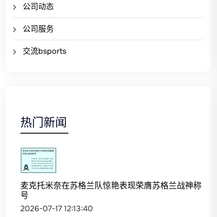
公司动态
公司服务
交流bsports
热门新闻
麦克托米奈在苏格兰队惊艳表现荣膺苏格兰战神称
号
2026-07-17 12:13:40