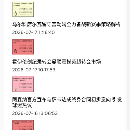
马尔科席尔瓦留守富勒姆全力备战新赛季策略解析
2026-07-17 11:16:40
霍伊伦创纪录转会曼联震撼英超转会市场
2026-07-17 10:17:53
阿森纳官方宣布与萨卡达成终身合同初步意向 引发
球迷热议
2026-07-16 13:06:53