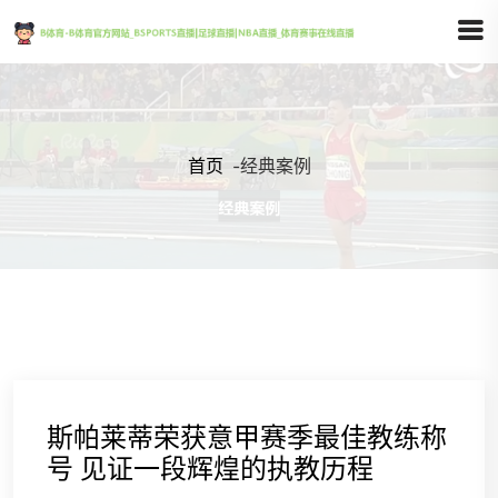
首页
-
经典案例
斯帕莱蒂荣获意甲赛季最佳教练称
号 见证一段辉煌的执教历程