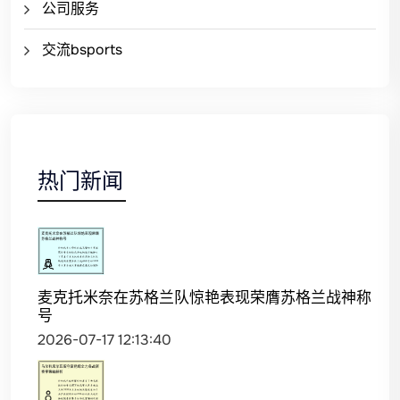
公司服务
交流bsports
热门新闻
麦克托米奈在苏格兰队惊艳表现荣膺苏格兰战神称
号
2026-07-17 12:13:40