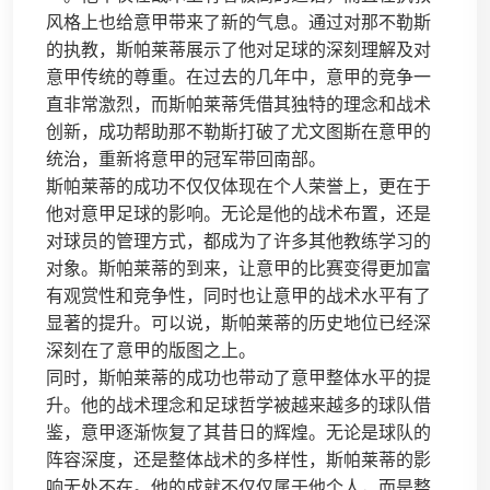
风格上也给意甲带来了新的气息。通过对那不勒斯
的执教，斯帕莱蒂展示了他对足球的深刻理解及对
意甲传统的尊重。在过去的几年中，意甲的竞争一
直非常激烈，而斯帕莱蒂凭借其独特的理念和战术
创新，成功帮助那不勒斯打破了尤文图斯在意甲的
统治，重新将意甲的冠军带回南部。
斯帕莱蒂的成功不仅仅体现在个人荣誉上，更在于
他对意甲足球的影响。无论是他的战术布置，还是
对球员的管理方式，都成为了许多其他教练学习的
对象。斯帕莱蒂的到来，让意甲的比赛变得更加富
有观赏性和竞争性，同时也让意甲的战术水平有了
显著的提升。可以说，斯帕莱蒂的历史地位已经深
深刻在了意甲的版图之上。
同时，斯帕莱蒂的成功也带动了意甲整体水平的提
升。他的战术理念和足球哲学被越来越多的球队借
鉴，意甲逐渐恢复了其昔日的辉煌。无论是球队的
阵容深度，还是整体战术的多样性，斯帕莱蒂的影
响无处不在。他的成就不仅仅属于他个人，而是整