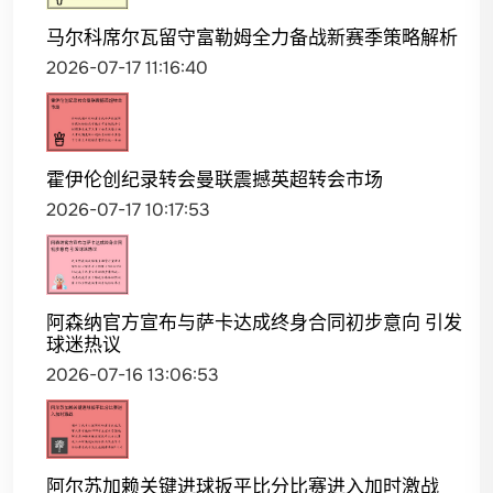
马尔科席尔瓦留守富勒姆全力备战新赛季策略解析
2026-07-17 11:16:40
霍伊伦创纪录转会曼联震撼英超转会市场
2026-07-17 10:17:53
阿森纳官方宣布与萨卡达成终身合同初步意向 引发
球迷热议
2026-07-16 13:06:53
阿尔苏加赖关键进球扳平比分比赛进入加时激战