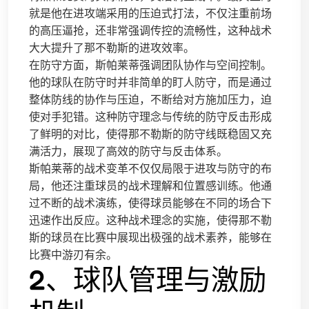
就是他在进攻端采用的压迫式打法，不仅注重前场
的高压逼抢，还非常强调传控的流畅性，这种战术
大大提升了那不勒斯的进攻效率。
在防守方面，斯帕莱蒂强调团队协作与空间控制。
他的球队在防守时并非简单的盯人防守，而是通过
整体防线的协作与压迫，不断给对方施加压力，迫
使对手犯错。这种防守理念与传统的防守反击形成
了鲜明的对比，使得那不勒斯的防守线既稳固又充
满活力，展现了高效的防守与反击体系。
斯帕莱蒂的战术变革不仅仅局限于进攻与防守的布
局，他还注重球员的战术理解和位置感训练。他通
过不断的战术演练，使得球员能够在不同的场合下
迅速作出反应。这种战术理念的实施，使得那不勒
斯的球员在比赛中展现出极强的战术素养，能够在
比赛中游刃有余。
2、球队管理与激励