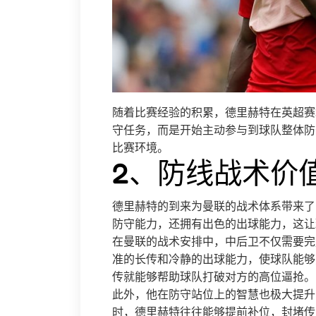
随着比赛经验的积累，德里赫特在英超赛
守任务，而是开始主动参与到球队整体防
比赛环境。
2、防线战术价
德里赫特的到来为曼联的战术体系带来了
防守能力，还拥有出色的出球能力，这让
在曼联的战术安排中，中后卫不仅需要完
准的长传和冷静的出球能力，使球队能够
传就能够帮助球队打破对方的高位逼抢。
此外，他在防守站位上的智慧也极大提升
时，德里赫特往往能够提前补位，封堵传