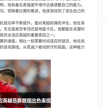
明，他具备在高强度环境中迅速调整自己的能力。
况，但随着比赛的推进，他逐渐找到了适合自己的
抗成功率不断提升。面对英超前锋的冲击，他在身
。无论是高空争顶还是地面卡位，他都能在关键时
其完全适应英超的重要原因之一。
赛的速度。相比一些需要时间适应的球员，他在阅
的进攻路线，从而减少被动防守的局面。这种能力