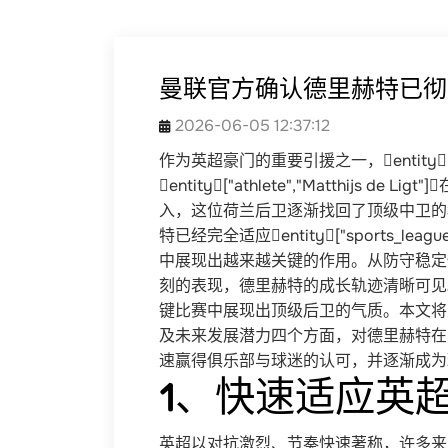
曼联官方确认德里赫特已彻
2026-06-05 12:37:12
作为英超豪门的重要引援之一，entity["spor
entity["athlete","Matthijs
入，这位荷兰后卫逐渐找回了顶级中卫的
特已经完全适应entity["sports_leag
中展现出越来越关键的作用。从防守稳定
刻的表现，德里赫特的成长轨迹清晰可见
键比赛中展现出顶级后卫的气质。本文将
及未来发展潜力四个方面，对德里赫特在
速赢得俱乐部与球迷的认可，并逐渐成为
1、快速适应英
英超以对抗激烈、节奏快速著称，许多来