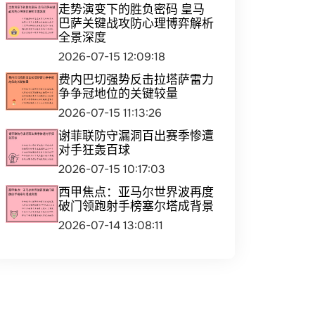
走势演变下的胜负密码 皇马
巴萨关键战攻防心理博弈解析
全景深度
2026-07-15 12:09:18
费内巴切强势反击拉塔萨雷力
争争冠地位的关键较量
2026-07-15 11:13:26
谢菲联防守漏洞百出赛季惨遭
对手狂轰百球
2026-07-15 10:17:03
西甲焦点：亚马尔世界波再度
破门领跑射手榜塞尔塔成背景
2026-07-14 13:08:11