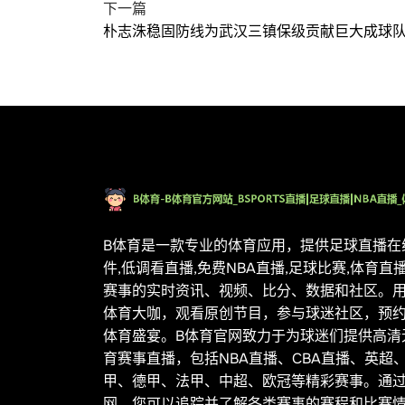
下一篇
朴志洙稳固防线为武汉三镇保级贡献巨大成球
B体育是一款专业的体育应用，提供足球直播在
件,低调看直播,免费NBA直播,足球比赛,体育直
赛事的实时资讯、视频、比分、数据和社区。
体育大咖，观看原创节目，参与球迷社区，预
体育盛宴。B体育官网致力于为球迷们提供高清
育赛事直播，包括NBA直播、CBA直播、英超
甲、德甲、法甲、中超、欧冠等精彩赛事。通
网，您可以追踪并了解各类赛事的赛程和比赛