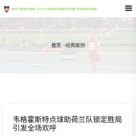
首页
-
经典案例
韦格霍斯特点球助荷兰队锁定胜局
引发全场欢呼