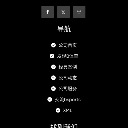
导航
公司首页
发现B体育
经典案例
公司动态
公司服务
交流bsports
XML
找到我们