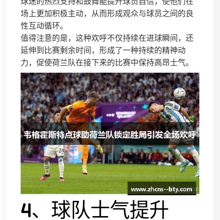
球迷的热烈支持和鼓舞能提升球员自信，使他们在
场上更加积极主动，从而形成观众与球员之间的良
性互动循环。
值得注意的是，这种欢呼不仅持续在进球瞬间，还
延伸到比赛剩余时间，形成了一种持续的精神动
力，促使荷兰队在接下来的比赛中保持高昂士气。
4、球队士气提升