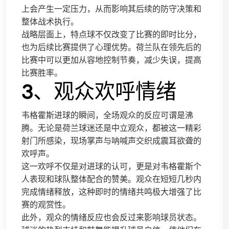
上会产生一定压力，从而影响其后续的防守决策和
整体战术执行。
战略层面上，特点球不仅改变了比赛的即时比分，
也为后续比赛提供了心理优势。荷兰队在领先后的
比赛中可以更加从容地控制节奏，减少失误，提高
比赛胜率。
3、观众欢呼情绪
韦格霍斯进球的瞬间，全场观众的反应可谓是沸
腾。无论是荷兰球迷还是中立观众，都被这一精彩
射门所感染，现场掌声与呐喊声交织成震耳欲聋的
欢呼声。
这一欢呼不仅是对进球的认可，更是对韦格霍斯个
人表现和球队整体配合的赞美。观众在短短几秒内
完成情绪释放，这种即时的情绪共鸣极大增强了比
赛的观赏性。
此外，观众的情绪反应也会反过来影响球员状态。