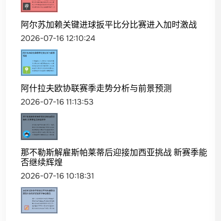
阿尔苏加赖关键进球扳平比分比赛进入加时激战
2026-07-16 12:10:24
阿什拉夫欧协联赛季走势分析与前景预测
2026-07-16 11:13:53
那不勒斯解雇斯帕莱蒂后迎接加西亚挑战 新赛季能
否继续辉煌
2026-07-16 10:18:31