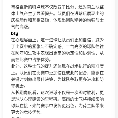
韦格霍斯的特点球不仅改变了比分，还对荷兰队整
体士气产生了显著提升。队员们在进球后展现出的
庆祝动作和互相鼓励，体现出团队精神的增强与士
气的高涨。
bty
在心理层面上，这一进球让队员们更加自信，减少
了比赛中的紧张与不确定感。士气高涨的球队往往
在防守和进攻中表现出更高的稳定性和协调性，从
而在比赛中占据优势。
此外，这种士气的提升还体现在战术执行的精准度
上。队员们在比赛中更加信任彼此的配合，能够在
关键时刻做出最佳决策，为球队争取更多进攻和防
守机会。
从长期角度看，这次进球不仅是一次即时胜利，更
是球队心理建设的里程碑。高昂的士气将持续影响
球队在接下来的赛事中发挥更出色，为荷兰队带来
更大的竞技优势。