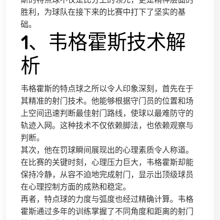
胜利，为球队在接下来的比赛中打下了坚实的基
础。
1、韦格霍斯技术解
析
韦格霍斯的特点球之所以令人印象深刻，首先在于
其精准的射门技术。他能够根据守门员的位置和场
上空间迅速判断最佳射门路线，使球以最难防守的
轨迹入网。这种技术不仅依赖脚法，也依赖观察与
判断。
其次，他在罚球瞬间展现出的心理素质令人称道。
在比赛的关键时刻，心理压力巨大，韦格霍斯却能
保持冷静，从容不迫地完成射门，显示出顶级球员
在心理控制方面的成熟和稳定。
再者，特点球的力度与弧度也经过精确计算。韦格
霍斯通过多年的训练掌握了不同角度和距离的射门