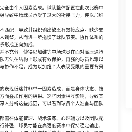
完全由个人因素造成。球队整体配置在此次比赛中
稳导致中场球员承受了过大的衔接压力，使以加维
不匹配，导致其组织输出缺乏有效接应点。缺少支
人调整，从而进一步拖慢了球队节奏。协作体系的
系形成正向加成。
并不充分，使得以加维等中场球员在面对高压逼抢
队无法在结构上形成有效保护，再强的球员也难以
与协作不足，成为以加维个人表现受限的重要背景
的表现低迷并非单一因素造成，而是身体状态、技
方面叠加作用的结果。这些因素相互影响，导致其
深入分析这些成因，可以看到球员个人准备与团队
都需在体能管理、战术演练、心理辅导以及团队配
行补强，球员才能在高强度赛事中保持稳定输出，