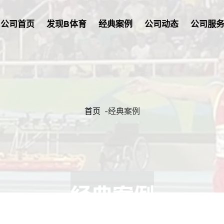
公司首页
发现B体育
经典案例
公司动态
公司服
首页
-
经典案例