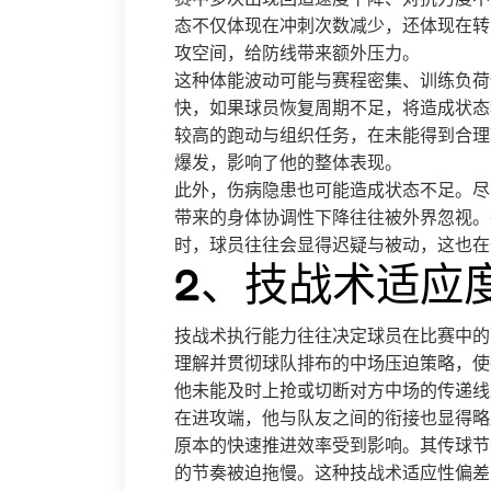
态不仅体现在冲刺次数减少，还体现在转
攻空间，给防线带来额外压力。
这种体能波动可能与赛程密集、训练负荷
快，如果球员恢复周期不足，将造成状态
较高的跑动与组织任务，在未能得到合理
爆发，影响了他的整体表现。
此外，伤病隐患也可能造成状态不足。尽
带来的身体协调性下降往往被外界忽视。
时，球员往往会显得迟疑与被动，这也在
2、技战术适应
技战术执行能力往往决定球员在比赛中的
理解并贯彻球队排布的中场压迫策略，使
他未能及时上抢或切断对方中场的传递线
在进攻端，他与队友之间的衔接也显得略
原本的快速推进效率受到影响。其传球节
的节奏被迫拖慢。这种技战术适应性偏差