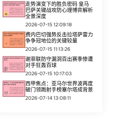
走势演变下的胜负密码 皇马
巴萨关键战攻防心理博弈解析
全景深度
2026-07-15 12:09:18
费内巴切强势反击拉塔萨雷力
争争冠地位的关键较量
2026-07-15 11:13:26
谢菲联防守漏洞百出赛季惨遭
对手狂轰百球
2026-07-15 10:17:03
西甲焦点：亚马尔世界波再度
破门领跑射手榜塞尔塔成背景
2026-07-14 13:08:11