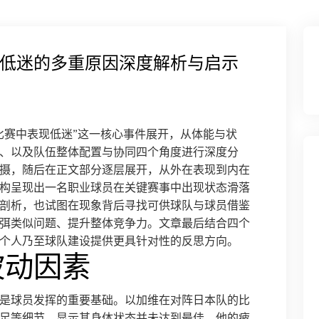
低迷的多重原因深度解析与启示
比赛中表现低迷”这一核心事件展开，从体能与状
、以及队伍整体配置与协同四个角度进行深度分
摄，随后在正文部分逐层展开，从外在表现到内在
构呈现出一名职业球员在关键赛事中出现状态滑落
剖析，也试图在现象背后寻找可供球队与球员借鉴
弭类似问题、提升整体竞争力。文章最后结合四个
个人乃至球队建设提供更具针对性的反思方向。
波动因素
是球员发挥的重要基础。以加维在对阵日本队的比
足等细节，显示其身体状态并未达到最佳。他的疲