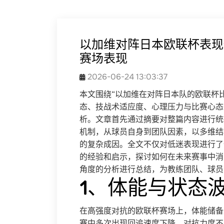
以加维对阵日本欧联杯表现
赛场表现
2026-06-24 13:03:37
本文围绕“以加维在对阵日本队的欧联杯
态、技战术适应度、心理压力与比赛心态
析。文章首先通过摘要对整篇内容进行统
机制，从球员自身到团队因素，以多维结
的复杂成因。全文不仅对低迷表现进行了
的经验和启示，探讨如何在未来赛事中消
角度的分析进行总结，为教练团队、球员
1、体能与状态
在高强度对抗的欧联杯赛场上，体能储备
赛中多次出现回追速度下降、对抗力度不