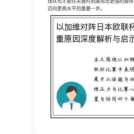
球队也才能在关键时刻展现出更强的整体
迈向更高水平的重要一步。