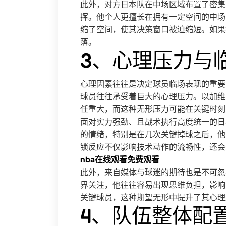
此外，对方日本队在中场区域布置了密集
挥。他个人更擅长在拥有一定空间的中场
缩了空间，使其决策窗口被迫缩短。如果
落。
3、心理压力与
心理因素往往是决定球员临场表现的重要
球员往往承受着巨大的心理压力。以加维
任重大，而这种无形压力可能在关键时刻
面对实力强劲、且战术执行高度统一的日
的情绪，特别是在几次关键掉球之后，他
锁反应不仅影响技术动作的流畅性，还会
nba在线观看免费观看
此外，来自媒体与球迷的期待也是不可忽
界关注，他往往容易出现思维负担，影响
关键球员，这种期望无形中提升了其心理
4、队伍整体配