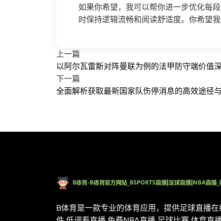
如果你希望，我可以帮你进一步优化每段字
时保持逻辑流畅和阅读舒适度。你希望我
上一篇
以阿尔瓦雷斯对阵曼联为例的法甲防守端价值
下一篇
全面解析获取最新国家队伤停消息的高效途径
B体育是一款专业的体育应用，提供足球直播在
件,低调看直播,免费NBA直播,足球比赛,体育直