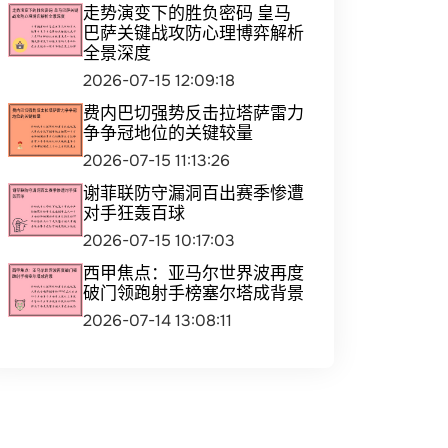
走势演变下的胜负密码 皇马
巴萨关键战攻防心理博弈解析
全景深度
2026-07-15 12:09:18
费内巴切强势反击拉塔萨雷力
争争冠地位的关键较量
2026-07-15 11:13:26
谢菲联防守漏洞百出赛季惨遭
对手狂轰百球
2026-07-15 10:17:03
西甲焦点：亚马尔世界波再度
破门领跑射手榜塞尔塔成背景
2026-07-14 13:08:11