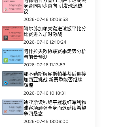
阿森纳官方宣布与萨卡达成终
身合同初步意向 引发球迷热
议
2026-07-16 13:06:53
阿尔苏加赖关键进球扳平比分
比赛进入加时激战
2026-07-16 12:10:24
阿什拉夫欧协联赛季走势分析
与前景预测
2026-07-16 11:13:53
那不勒斯解雇斯帕莱蒂后迎接
加西亚挑战 新赛季能否继续
辉煌
2026-07-16 10:18:31
迪亚斯读秒绝平拯救红军利物
浦客场顽强全身而退延续希望
争四悬念
2026-07-15 13:06:00