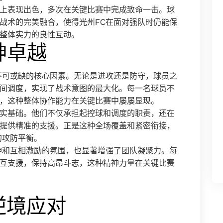
上表现出色，多次在关键比赛中完成致命一击。球
战术的完美融合，使得光州FC在面对强队时仍能保
整体实力的良性互动。
神卓越
不可或缺的核心因素。无论是进攻还是防守，球员之
间调度，实现了战术意图的最大化。每一名球员不
，这种整体协作能力在关键比赛中屡屡显现。
实基础。他们不仅承担起控球和调度的职责，还在
提供精准的支援。正是这种全场覆盖和紧密衔接，
的攻防平衡。
神和互相激励的氛围，也显著增强了团队凝聚力。每
互支援，保持高昂斗志，这种精神力量在关键比赛
逆境应对