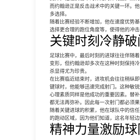
而约翰逊正是反击战术中的关键一环。他
多选择。
随着比赛经验不断增加，他在速度优势基
选择更合理的跑位角度等，使得他的冲击
关键时刻冷静破
足球比赛中，最后时刻的进球往往伴随着
变形，但约翰逊却多次在这种时刻保持冷
杀显得尤为珍贵。
在比赛临近结束时，进攻机会往往稍纵即
键球时，他能够迅速完成射门。这种敏锐
心理素质同样是他成功的重要因素。替补
都无法再弥补。因此每一次射门都必须果
随着关键进球的积累，他在球队中的信任
的跑动区域，因为他们知道，这名年轻边
精神力量激励球