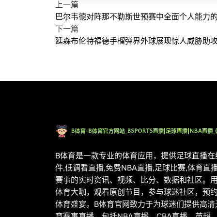
上一篇
巴尔韦德对阵那不勒斯世预赛中全面个人能力
下一篇
延森布伦特福德手榴弹界外球展现惊人威胁助
B体育是一款专业的体育应用，提供足球直播在
件,低调看直播,免费NBA直播,足球比赛,体育直
赛事的实时资讯、视频、比分、数据和社区。
体育大咖，观看原创节目，参与球迷社区，预
体育盛宴。B体育官网致力于为球迷们提供高清
育赛事直播，包括NBA直播、CBA直播、英超