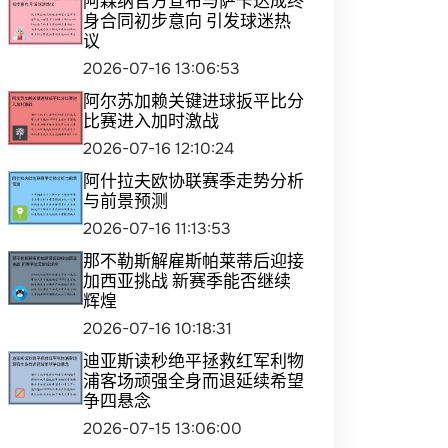
阿森纳官方宣布与萨卡达成终
身合同初步意向 引发球迷热
议
2026-07-16 13:06:53
阿尔苏加赖关键进球扳平比分
比赛进入加时激战
2026-07-16 12:10:24
阿什拉夫欧协联赛季走势分析
与前景预测
2026-07-16 11:13:53
那不勒斯解雇斯帕莱蒂后迎接
加西亚挑战 新赛季能否继续
辉煌
2026-07-16 10:18:31
迪亚斯读秒绝平拯救红军利物
浦客场顽强全身而退延续希望
争四悬念
2026-07-15 13:06:00