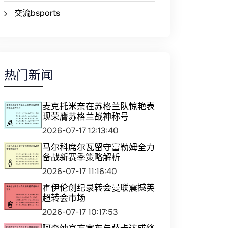
交流bsports
热门新闻
麦克托米奈在苏格兰队惊艳表
现荣膺苏格兰战神称号
2026-07-17 12:13:40
马尔科席尔瓦留守富勒姆全力
备战新赛季策略解析
2026-07-17 11:16:40
霍伊伦创纪录转会曼联震撼英
超转会市场
2026-07-17 10:17:53