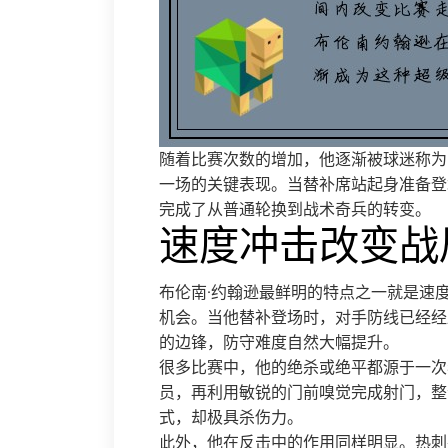
随着比赛次数的增加，他逐渐被球迷称为
一场的关键表现。当替补席站起身准备登
完成了从普通轮换到战术奇兵的转变。
速度冲击改变战
布伦南·约翰逊最鲜明的特点之一就是速
机会。当他替补登场时，对手防线已经经
的边锋，防守难度自然大幅提升。
很多比赛中，他的绝杀或绝平都源于一次
员，再利用敏锐的门前嗅觉完成射门，整
式，却极具杀伤力。
此外，他在反击中的作用同样明显。热刺