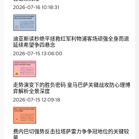
2026-07-16 10:18:31
迪亚斯读秒绝平拯救红军利物浦客场顽强全身而退
延续希望争四悬念
2026-07-15 13:06:00
走势演变下的胜负密码 皇马巴萨关键战攻防心理博
弈解析全景深度
2026-07-15 12:09:18
费内巴切强势反击拉塔萨雷力争争冠地位的关键较
量