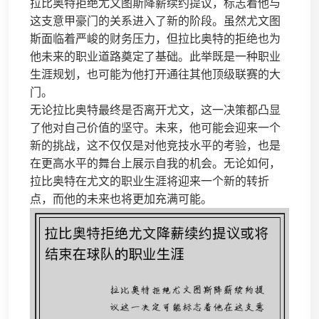
拉比奥特拒绝尤文图斯降薪续约提议，标志着他与
这支意甲豪门的关系进入了新的阶段。虽然尤文图
斯面临着严峻的财务压力，但拉比奥特的拒绝也为
他未来的职业道路奠定了基础。此举既是一种职业
生涯规划，也可能为他打开通往其他顶级联赛的大
门。
无论拉比奥特最终是否离开尤文，这一决策都凸显
了他对自己价值的坚守。未来，他可能会迎来一个
新的挑战，这不仅仅是对他竞技水平的考验，也是
在更高水平的舞台上展示自我的机会。无论如何，
拉比奥特在尤文的职业生涯将迎来一个新的转折
点，而他的未来也将更加充满可能。