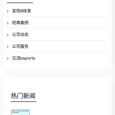
发现B体育
经典案例
公司动态
公司服务
交流bsports
热门新闻