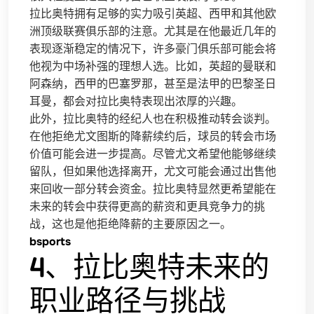
拉比奥特拥有足够的实力吸引英超、西甲和其他欧
洲顶级联赛俱乐部的注意。尤其是在他最近几年的
表现逐渐稳定的情况下，许多豪门俱乐部可能会将
他视为中场补强的理想人选。比如，英超的曼联和
阿森纳，西甲的巴塞罗那，甚至是法甲的巴黎圣日
耳曼，都会对拉比奥特表现出浓厚的兴趣。
此外，拉比奥特的经纪人也在积极推动转会谈判。
在他拒绝尤文图斯的降薪续约后，球员的转会市场
价值可能会进一步提高。尽管尤文希望他能够继续
留队，但如果他选择离开，尤文可能会通过出售他
来回收一部分转会资金。拉比奥特显然更希望能在
未来的转会中获得更高的薪资和更具竞争力的挑
战，这也是他拒绝降薪的主要原因之一。
bsports
4、拉比奥特未来的
职业路径与挑战