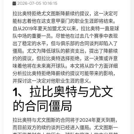
2026-07-05 10:16:15
拉比奥特拒绝尤文图斯降薪续约提议，这一决定可
能标志着他在这支意甲豪门的职业生涯即将结束。
自从2019年夏天加盟尤文以来，拉比奥特一直是球
队中场的重要一员。尽管他在过去几个赛季中表现
出了稳定的水平，但与俱乐部的合同谈判却陷入了
僵局。尤文为降低球队的薪资支出，提出了降薪续
约的提议，但拉比奥特选择拒绝，这一决策或许意
味着他将在未来离开球队。本文将从四个方面详细
分析拉比奥特拒绝降薪续约提议可能带来的影响，
并探讨这一决定对他职业生涯的意义。
1、拉比奥特与尤文
的合同僵局
拉比奥特与尤文图斯的合同将于2024年夏天到期，
而目前双方的续约谈判已经进入僵局。尤文图斯一