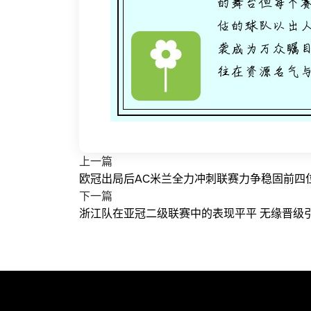
上一篇
欧冠出局后AC米兰全力冲刺联赛力争稳固前四
下一篇
浙江队在亚冠二级联赛中的表现平平 无缘晋级