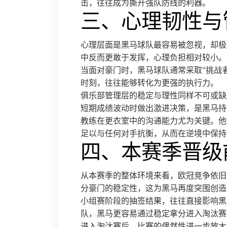
击，往往成为撕开强队防线的利器。
三、心理韧性与
心理层面是黑马球队最容易被忽视，却极
中反而更敢于发挥，心理负担相对较小。
当面对豪门时，黑马球队通常采取“挑战
时刻，往往能够转化为更强的执行力。
俱乐部管理层的稳定与理性同样不可或缺
短期成绩波动时做出激进决策，是黑马持
教练在更衣室中的沟通能力尤为关键。他
足以与任何对手抗衡，从而在逆境中保持
四、本赛季晋级
从本赛季的整体环境来看，欧冠竞争依旧
分豪门的稳定性，这为黑马再度突围创造
小组赛阶段的抽签结果，往往直接影响黑
队，黑马更容易通过稳定拿分进入淘汰赛
进入淘汰赛后，比赛的偶然性进一步放大