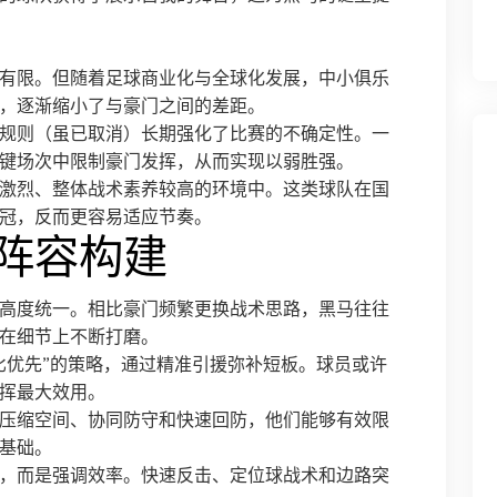
有限。但随着足球商业化与全球化发展，中小俱乐
，逐渐缩小了与豪门之间的差距。
规则（虽已取消）长期强化了比赛的不确定性。一
键场次中限制豪门发挥，从而实现以弱胜强。
激烈、整体战术素养较高的环境中。这类球队在国
冠，反而更容易适应节奏。
阵容构建
高度统一。相比豪门频繁更换战术思路，黑马往往
在细节上不断打磨。
比优先”的策略，通过精准引援弥补短板。球员或许
挥最大效用。
压缩空间、协同防守和快速回防，他们能够有效限
基础。
，而是强调效率。快速反击、定位球战术和边路突