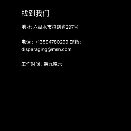
找到我们
地址: 六盘水市拉到省297号
电话 :
+13594780299
邮箱 :
disparaging@msn.com
工作时间 : 朝九晚六