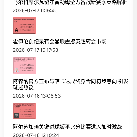
马尔科席尔瓦留守富勒姆全力备战新赛季策略解析
2026-07-17 11:16:40
霍伊伦创纪录转会曼联震撼英超转会市场
2026-07-17 10:17:53
阿森纳官方宣布与萨卡达成终身合同初步意向 引发
球迷热议
2026-07-16 13:06:53
阿尔苏加赖关键进球扳平比分比赛进入加时激战
2026-07-16 12:10:24