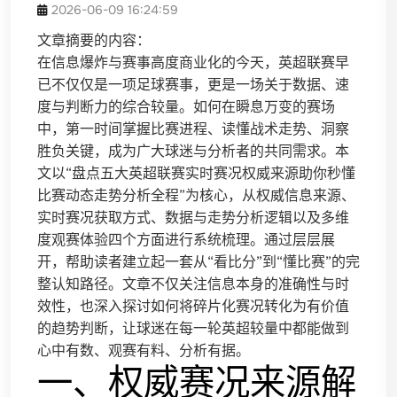
2026-06-09 16:24:59
文章摘要的内容：
在信息爆炸与赛事高度商业化的今天，英超联赛早
已不仅仅是一项足球赛事，更是一场关于数据、速
度与判断力的综合较量。如何在瞬息万变的赛场
中，第一时间掌握比赛进程、读懂战术走势、洞察
胜负关键，成为广大球迷与分析者的共同需求。本
文以“盘点五大英超联赛实时赛况权威来源助你秒懂
比赛动态走势分析全程”为核心，从权威信息来源、
实时赛况获取方式、数据与走势分析逻辑以及多维
度观赛体验四个方面进行系统梳理。通过层层展
开，帮助读者建立起一套从“看比分”到“懂比赛”的完
整认知路径。文章不仅关注信息本身的准确性与时
效性，也深入探讨如何将碎片化赛况转化为有价值
的趋势判断，让球迷在每一轮英超较量中都能做到
心中有数、观赛有料、分析有据。
一、权威赛况来源解