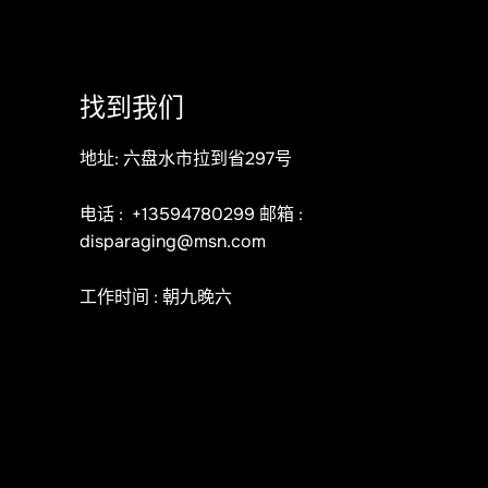
找到我们
地址: 六盘水市拉到省297号
电话 :
+13594780299
邮箱 :
disparaging@msn.com
工作时间 : 朝九晚六