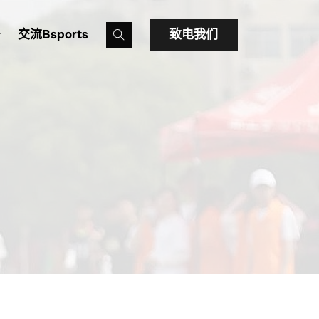
务
交流bsports
致电我们