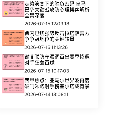
走势演变下的胜负密码 皇马
巴萨关键战攻防心理博弈解析
全景深度
2026-07-15 12:09:18
费内巴切强势反击拉塔萨雷力
争争冠地位的关键较量
2026-07-15 11:13:26
谢菲联防守漏洞百出赛季惨遭
对手狂轰百球
2026-07-15 10:17:03
西甲焦点：亚马尔世界波再度
破门领跑射手榜塞尔塔成背景
2026-07-14 13:08:11