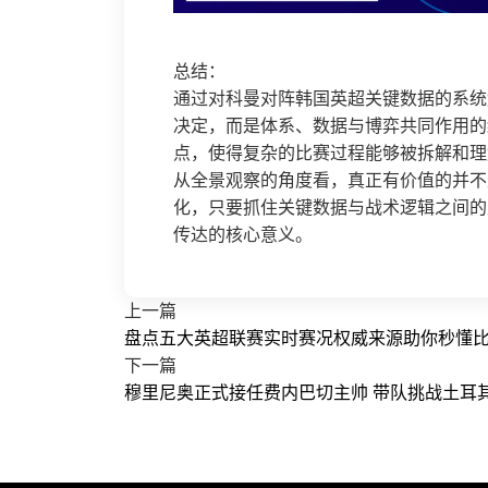
总结：
通过对科曼对阵韩国英超关键数据的系统
决定，而是体系、数据与博弈共同作用的
点，使得复杂的比赛过程能够被拆解和理
从全景观察的角度看，真正有价值的并不
化，只要抓住关键数据与战术逻辑之间的
传达的核心意义。
上一篇
盘点五大英超联赛实时赛况权威来源助你秒懂
下一篇
穆里尼奥正式接任费内巴切主帅 带队挑战土耳