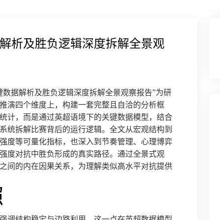
解析及胜负逻辑深度拆解全景观
键数据解析及胜负逻辑深度拆解全景观察报告”为研
推演四个维度上，构建一套完整且自洽的分析框
统计，而是通过英超语境下的关键数据模型，结合
系统拆解比赛背后的运行逻辑。全文从宏观结构到
强度等可量化指标，也深入到节奏管理、心理博弈
强度对抗中胜负形成的真实路径。通过全景式观
之间的内在因果关系，为理解类似高水平对抗提供
照
强调结构稳定与边路利用，这一点在英超数据模型