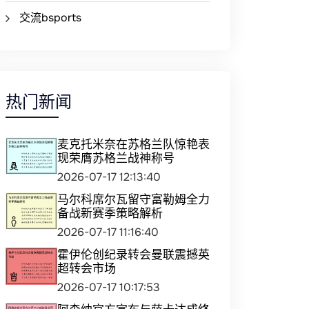
交流bsports
热门新闻
麦克托米奈在苏格兰队惊艳表
现荣膺苏格兰战神称号
2026-07-17 12:13:40
马尔科席尔瓦留守富勒姆全力
备战新赛季策略解析
2026-07-17 11:16:40
霍伊伦创纪录转会曼联震撼英
超转会市场
2026-07-17 10:17:53