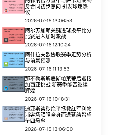
阿森纳官方宣布与萨卡达成终
身合同初步意向 引发球迷热
议
2026-07-16 13:06:53
阿尔苏加赖关键进球扳平比分
比赛进入加时激战
2026-07-16 12:10:24
阿什拉夫欧协联赛季走势分析
与前景预测
2026-07-16 11:13:53
那不勒斯解雇斯帕莱蒂后迎接
加西亚挑战 新赛季能否继续
辉煌
2026-07-16 10:18:31
迪亚斯读秒绝平拯救红军利物
浦客场顽强全身而退延续希望
争四悬念
2026-07-15 13:06:00