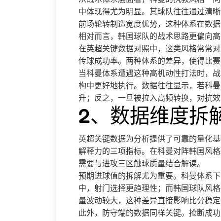
中体现得尤为明显。其球队往往通过清晰
前场轮转制造宽度优势，这种体系在数据
相对而言，韩国球队的战术思路更偏向高
在英超关键数据对照中，这类风格常常对
传球成功率。两种体系的差异，使得比赛
当科曼体系遭遇这种高机动性打法时，战
构中更好地执行。数据往往显示，若科曼
升；反之，一旦被拉入高频转换，对抗效
2、数据维度拆
英超关键数据为分析提供了可靠的量化基
解释力的三项指标。在科曼对阵韩国风格
需要与进攻三区触球质量结合解读。
预期进球值的拆解尤为重要。科曼体系下
中，射门选择更趋理性；而韩国球队风格
量波动较大，这种差异直接影响比分稳定
此外，防守端的数据同样关键。抢断成功