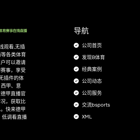
导航
公司首页
线观看,无插
播等各类体育
发现B体育
用户可以邀请
经典案例
约赛事，享受
无插件的体
公司动态
、西甲、意
公司服务
过德甲直播官
情况，获取比
交流bsports
息。快来德甲
XML
 低调看直播